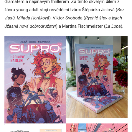
dramatem a napínavým thrillerem. Za tímto skvělým dílem z
žánru young adult stojí osvědčení tvůrci Štěpánka Jislová (
Bez
vlasů
,
Milada Horáková
), Viktor Svoboda (
Rychlé šípy a jejich
úžasná nová dobrodružství
) a Martina Fischmeister (
La Loba
).