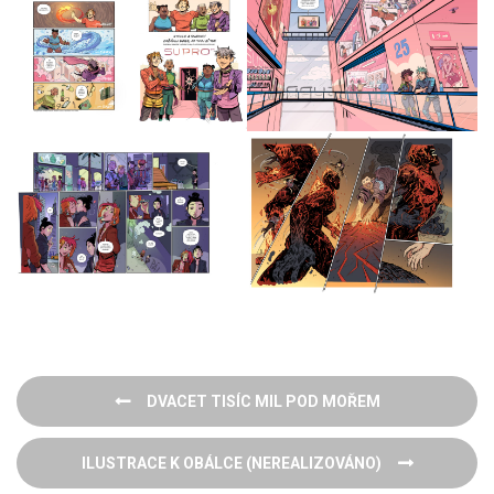
Navigace
DVACET TISÍC MIL POD MOŘEM
pro
příspěvek
ILUSTRACE K OBÁLCE (NEREALIZOVÁNO)