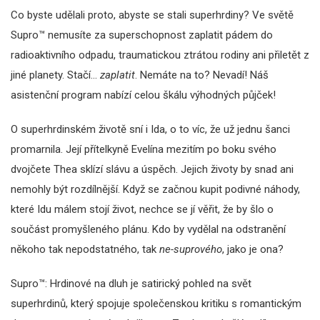
Co byste udělali proto, abyste se stali superhrdiny? Ve světě
Supro™ nemusíte za superschopnost zaplatit pádem do
radioaktivního odpadu, traumatickou ztrátou rodiny ani přiletět z
jiné planety. Stačí…
zaplatit
. Nemáte na to? Nevadí! Náš
asistenční program nabízí celou škálu výhodných půjček!
O superhrdinském životě sní i Ida, o to víc, že už jednu šanci
promarnila. Její přítelkyně Evelína mezitím po boku svého
dvojčete Thea sklízí slávu a úspěch. Jejich životy by snad ani
nemohly být rozdílnější. Když se začnou kupit podivné náhody,
které Idu málem stojí život, nechce se jí věřit, že by šlo o
součást promyšleného plánu. Kdo by vydělal na odstranění
někoho tak nepodstatného, tak
ne-suprového
, jako je ona?
Supro™: Hrdinové na dluh je satirický pohled na svět
superhrdinů, který spojuje společenskou kritiku s romantickým