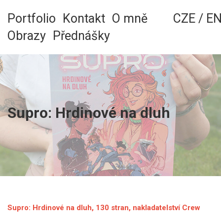
Skip
to
Portfolio
Kontakt
O mně
CZE
/
E
content
Obrazy
Přednášky
Supro: Hrdinové na dluh
Supro: Hrdinové na dluh, 130 stran, nakladatelství Crew