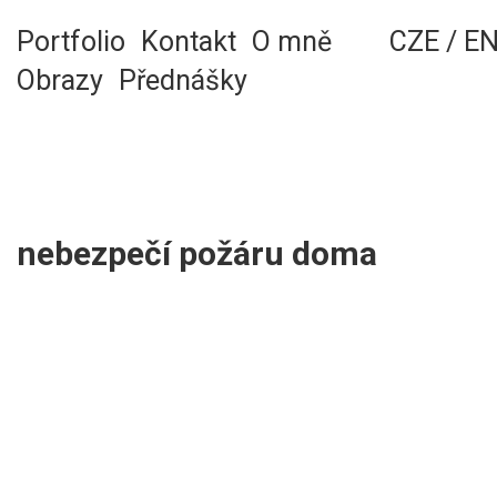
Skip
to
Portfolio
Kontakt
O mně
CZE
/
E
content
Obrazy
Přednášky
nebezpečí požáru doma