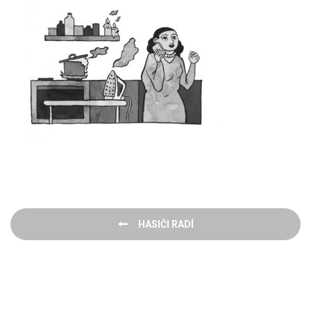
Navigace
HASIČI RADÍ
pro
příspěvek