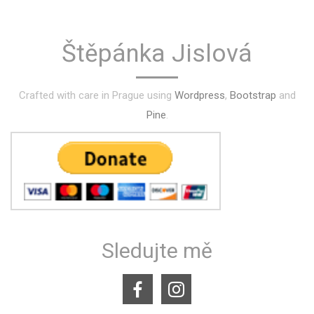
Štěpánka Jislová
Crafted with care in Prague using
Wordpress
,
Bootstrap
and
Pine
.
Sledujte mě